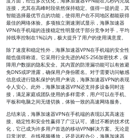
度方面，经过多次优化，海豚加速器VPN能在几秒内完成
连接，尤其在高峰时段依然保持稳定。值得一提的是，其
智能选择最优节点的功能，使得用户在不同地区都能获得
最佳的网络体验。多项独立测速测试显示，海豚加速器
VPN在手机端的连接稳定性明显优于部分竞争对手，平均
掉线率控制在1%以内，极大提升了用户的使用满意度。
除了速度和稳定性外，海豚加速器VPN在手机端的安全性
能也值得称道。它采用行业先进的AES-256加密技术，保
障用户数据的隐私安全。其内置的防泄漏功能可以有效避
免DNS或IP泄露，确保用户身份匿名。对于需要访问敏感
信息或进行隐私保护的用户来说，海豚加速器VPN的表现
令人安心。此外，海豚加速器VPN还支持多设备同时连
接，满足家庭或团队使用的多样需求，用户可以在手机、
平板和电脑之间无缝切换，体验一致的高速网络服务。
总结来说，海豚加速器VPN在手机端的表现以其高速连
接、稳定性和安全性赢得了广泛认可。通过不断的技术优
化，它已成为许多用户首选的移动VPN解决方案。无论是
日常浏览、在线视频播放，还是远程办公，海豚加速器