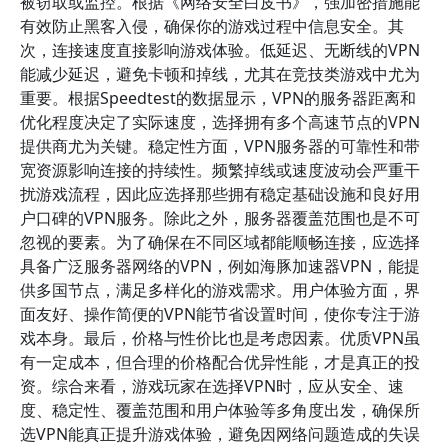
被窃取或监控。根据《网络安全白皮书》，强加密措施能
有效防止黑客入侵，确保你的游戏过程中信息安全。其
次，连接速度直接影响游戏体验。低延迟、无断线的VPN
能减少延迟，避免卡顿和掉线，尤其在竞技类游戏中尤为
重要。根据Speedtest的数据显示，VPN的服务器距离和
优化程度决定了实际速度，选择拥有多个高速节点的VPN
提供商尤为关键。稳定性方面，VPN服务器的可靠性和带
宽资源影响连接的持续性。频繁掉线或速度波动会严重干
扰游戏流程，因此应选择那些拥有稳定基础设施和良好用
户口碑的VPN服务。除此之外，服务器覆盖范围也是不可
忽视的要素。为了确保在不同区域都能顺畅连接，应选择
具备广泛服务器网络的VPN，例如海豚加速器VPN，能提
供多国节点，满足多样化的游戏需求。用户体验方面，界
面友好、操作简便的VPN能节省设置时间，使你专注于游
戏本身。最后，价格与性价比也是考虑因素。优质VPN虽
有一定成本，但合理的价格配合优异性能，才是真正的投
资。综合来看，游戏玩家在选择VPN时，应从安全、速
度、稳定性、覆盖范围和用户体验等多角度出发，确保所
选VPN能真正提升游戏体验，避免因网络问题造成的失误