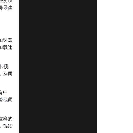
些协议
得最佳
加速器
加载速
卡顿。
，从而
有中
繁地调
这样的
，视频