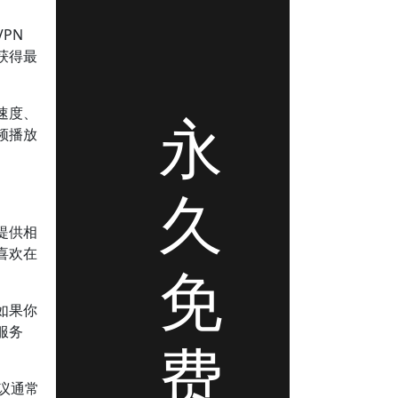
PN
获得最
速度、
永
频播放
久
提供相
喜欢在
免
如果你
服务
费
议通常